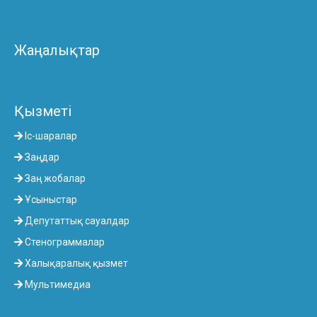
Жаңалықтар
Қызметі
Іс-шаралар
Заңдар
Заң жобалар
Ұсыныстар
Депутаттық сауалдар
Стенограммалар
Халықаралық қызмет
Мультимедиа