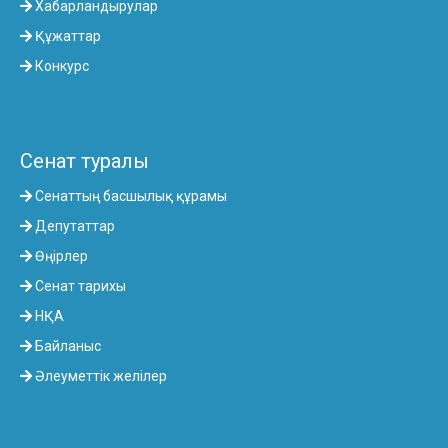
Хабарландырулар
Құжаттар
Конкурс
Сенат туралы
Сенаттың басшылық құрамы
Депутаттар
Өңірлер
Сенат тарихы
НҚА
Байланыс
Әлеуметтік желілер