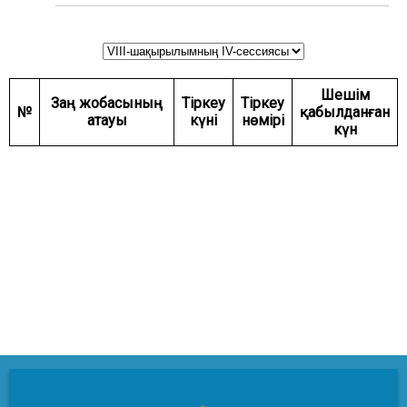
ЖӘНЕ ҚАУІПСІЗДІК КОМИТЕТІ
АГРАРЛЫҚ МӘСЕЛЕЛЕР, ТАБИҒАТТЫ
ПАЙДАЛАНУ ЖӘНЕ АУЫЛДЫҚ АУМАҚТАРДЫ
ДАМЫТУ КОМИТЕТІ
Шешім
ӘЛЕУМЕТТІК-МӘДЕНИ ДАМУ ЖӘНЕ ҒЫЛЫМ
Заң жобасының
Тіркеу
Тіркеу
№
қабылданған
КОМИТЕТІ
атауы
күні
нөмірі
күн
ЭКОНОМИКАЛЫҚ САЯСАТ, ИННОВАЦИЯЛЫҚ
ДАМУ ЖӘНЕ КӘСІПКЕРЛІК ТҰРАҚТЫ КОМИТЕТІ