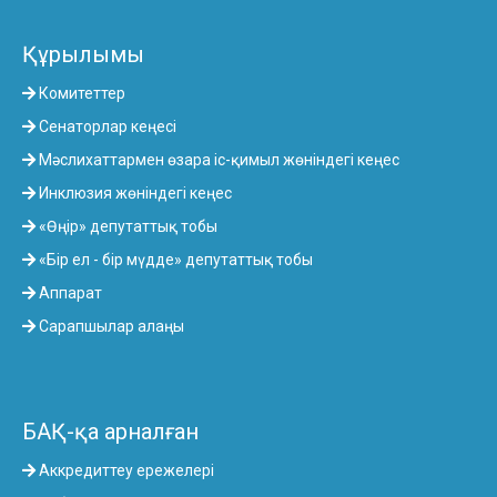
Құрылымы
Комитеттер
Сенаторлар кеңесі
Мәслихаттармен өзара іс-қимыл жөніндегі кеңес
Инклюзия жөніндегі кеңес
«Өңір» депутаттық тобы
«Бір ел - бір мүдде» депутаттық тобы
Аппарат
Сарапшылар алаңы
БАҚ-қа арналған
Аккредиттеу ережелері