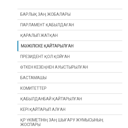
БАРЛЫҚ ЗАҢ ЖОБАЛАРЫ
ПАРЛАМЕНТ ҚАБЫЛДАҒАН
ҚАРАЛЫП ЖАТҚАН
МӘЖІЛІСКЕ ҚАЙТАРЫЛҒАН
ПРЕЗИДЕНТ ҚОЛ ҚОЙҒАН
ӨТКЕН КЕЗЕҢНЕН АУЫСТЫРЫЛҒАН
БАСТАМАШЫ
ӨТКЕН ЖЫЛДАН
КОМИТЕТТЕР
ӨТКЕН СЕССИЯДАН
ПРЕЗИДЕНТ
ҚАБЫЛДАНБАЙ ҚАЙТАРЫЛҒАН
ДЕПУТАТ(Ы)
КОНСТИТУЦИЯЛЫҚ ЗАҢНАМА, СОТ ЖҮЙЕСІ
ЖӘНЕ ҚҰҚЫҚ ҚОРҒАУ ОРГАНДАРЫ КОМИТЕТІ
КЕРІ ҚАЙТАРЫП АЛҒАН
ҮКІМЕТ
ҚАРЖЫ ЖӘНЕ БЮДЖЕТ КОМИТЕТІ
ҚР ҮКІМЕТІНІҢ ЗАҢ ШЫҒАРУ ЖҰМЫСЫНЫҢ
ЖОСПАРЫ
ХАЛЫҚАРАЛЫҚ ҚАТЫНАСТАР, ҚОРҒАНЫС