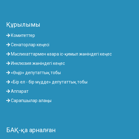
Құрылымы
Комитеттер
Сенаторлар кеңесі
Мәслихаттармен өзара іс-қимыл жөніндегі кеңес
Инклюзия жөніндегі кеңес
«Өңір» депутаттық тобы
«Бір ел - бір мүдде» депутаттық тобы
Аппарат
Сарапшылар алаңы
БАҚ-қа арналған