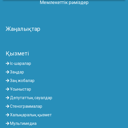
Мемлекеттік рәміздер
Жаңалықтар
Қызметі
Іс-шаралар
Заңдар
Заң жобалар
Ұсыныстар
Депутаттық сауалдар
Стенограммалар
Халықаралық қызмет
Мультимедиа