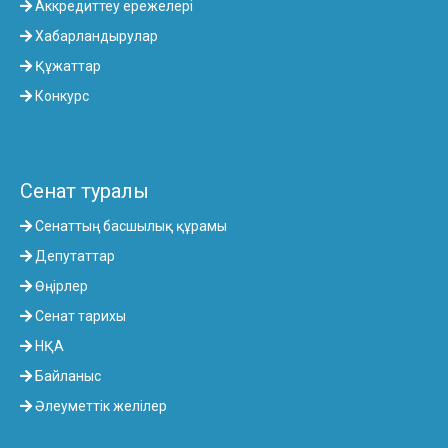
Аккредиттеу ережелері
Хабарландырулар
Құжаттар
Конкурс
Сенат туралы
Сенаттың басшылық құрамы
Депутаттар
Өңірлер
Сенат тарихы
НҚА
Байланыс
Әлеуметтік желілер