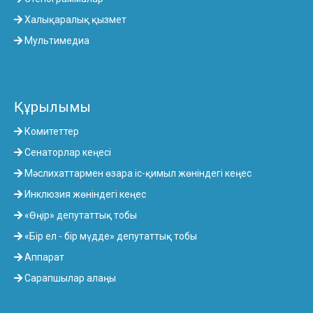
Халықаралық қызмет
Мультимедиа
Құрылымы
Комитеттер
Сенаторлар кеңесі
Мәслихаттармен өзара іс-қимыл жөніндегі кеңес
Инклюзия жөніндегі кеңес
«Өңір» депутаттық тобы
«Бір ел - бір мүдде» депутаттық тобы
Аппарат
Сарапшылар алаңы