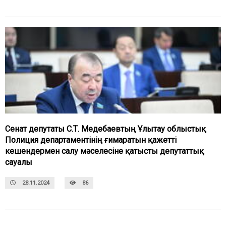
Сенат депутаты С.Т. Медебаевтың Ұлытау облыстық
Полиция департаментінің ғимаратын қажетті
кешендермен салу мәселесіне қатысты депутаттық
сауалы
28.11.2024
86