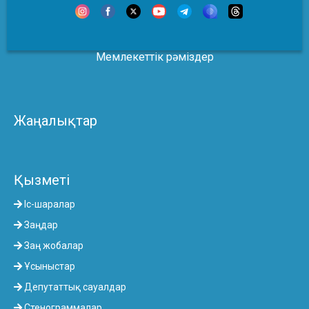
Мемлекеттік рәміздер
Жаңалықтар
Қызметі
Іс-шаралар
Заңдар
Заң жобалар
Ұсыныстар
Депутаттық сауалдар
Стенограммалар