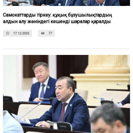
Самокаттарды тіркеу: құқық бұзушылықтардың
алдын алу жөніндегі кешенді шаралар қаралды
17.12.2025
77