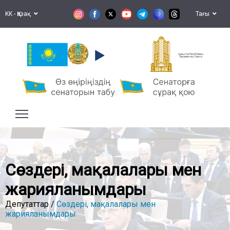
KK - Қазақ
Тағы
Қазақстан Республикасы
Парламентінің Сенаты
Сөздері, мақалалары мен
жарияланымдары
Депутаттар /
Сөздері, мақалалары мен
жарияланымдары