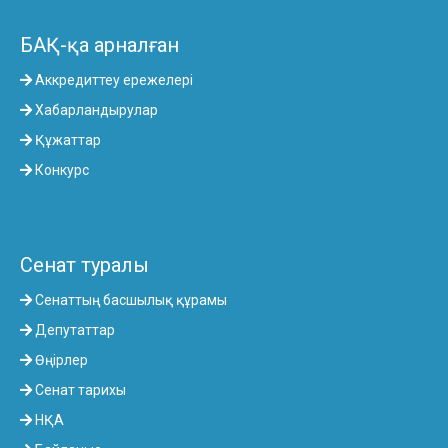
БАҚ-қа арналған
Аккредиттеу ережелері
Хабарландырулар
Құжаттар
Конкурс
Сенат туралы
Сенаттың басшылық құрамы
Депутаттар
Өңірлер
Сенат тарихы
НҚА