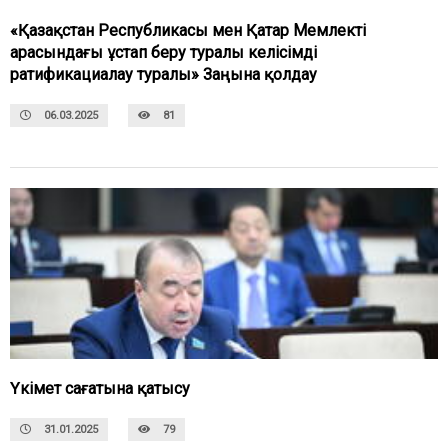
«Қазақстан Республикасы мен Қатар Мемлекті
арасындағы ұстап беру туралы келісімді
ратификациалау туралы» Заңына қолдау
06.03.2025
81
Үкімет сағатына қатысу
31.01.2025
79