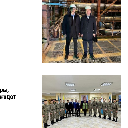
ры,
ағадат