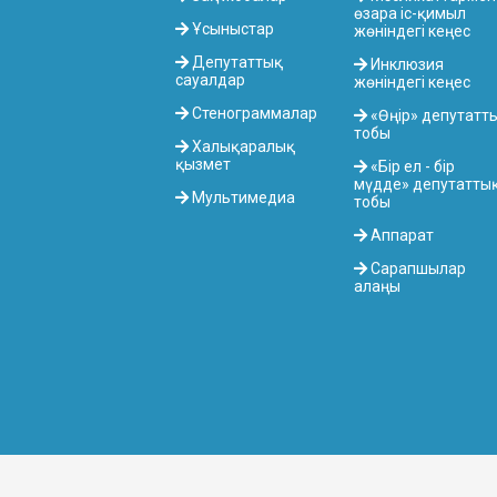
өзара іс-қимыл
Ұсыныстар
жөніндегі кеңес
Депутаттық
Инклюзия
сауалдар
жөніндегі кеңес
Стенограммалар
«Өңір» депутатт
тобы
Халықаралық
қызмет
«Бір ел - бір
мүдде» депутатты
Мультимедиа
тобы
Аппарат
Сарапшылар
алаңы