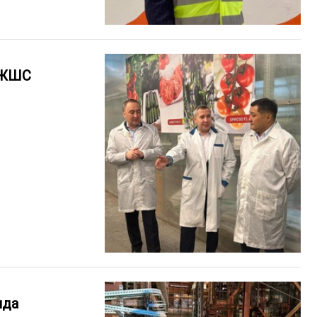
" ЖШС
нда