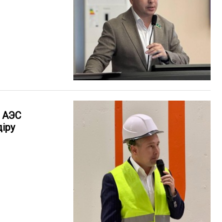
 АЭС
іру