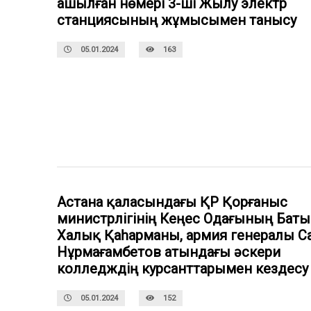
ашылған нөмері 3-ші Жылу электр
станциясының жұмысымен танысу
05.01.2024
163
Астана қаласындағы ҚР Қорғаныс
министрлігінің Кеңес Одағының Баты
Халық Қаһарманы, армия генералы С
Нұрмағамбетов атындағы әскери
колледждің курсанттарымен кездесу
05.01.2024
152