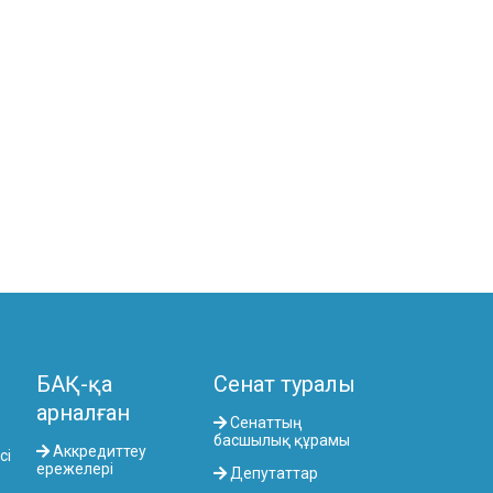
БАҚ-қа
Сенат туралы
арналған
Сенаттың
басшылық құрамы
Аккредиттеу
сі
ережелері
Депутаттар