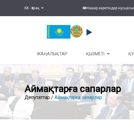
KK - Қазақ
Нашар көретіндер нұсқасы
ЖАҢАЛЫҚТАР
ҚЫЗМЕТІ
Қ
Аймақтарға сапарлар
Депутаттар /
Аймақтарға сапарлар