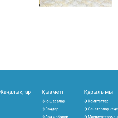
Жаңалықтар
Қызметі
Құрылымы
Іс-шаралар
Комитеттер
Заңдар
Сенаторлар кеңе
Заң жобалар
Мәслихаттармен