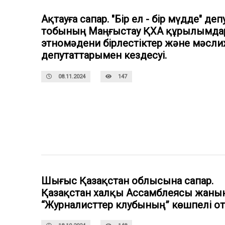
Ақтауға сапар. "Бір ел - бір мүдде" де
тобының Маңғыстау ҚХА құрылымда
этномәдени бірлестіктер және мәсли
депутаттарымен кездесуі.
08.11.2024
147
Шығыс Қазақстан облысына сапар.
Қазақстан халқы Ассамблеясы жаны
“Журналисттер клубының” көшпелі о