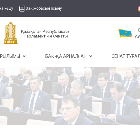
на көшу
Заң жобасын ұсыну
Қазақстан Республикасы
Парламентінің Сенаты
ҰРЫЛЫМЫ
БАҚ-ҚА АРНАЛҒАН
СЕНАТ ТУР