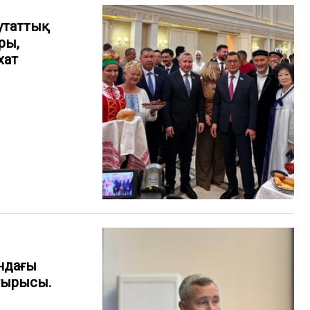
путаттық
ры,
хат
ндағы
тырысы.