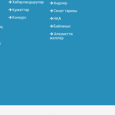
Хабарландырулар
Өңірлер
Құжаттар
Сенат тарихы
Конкурс
НҚА
Байланыс
ық
Әлеуметтік
желілер
қ