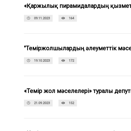
«Қаржылық пирамидалардың қызметі»
09.11.2023
164
"Теміржолшылардың әлеуметтік мәсел
19.10.2023
172
«Темір жол мәселелері» туралы депут
21.09.2023
152