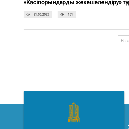
«Кәсіпорындарды жекешелендіру» ту
21.06.2023
151
Наз