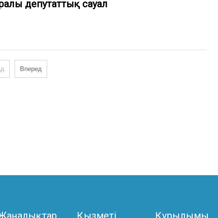
ралы депутаттық сауал
ад
Вперед
Жаңалықтар
Қызметі
Құрылымы