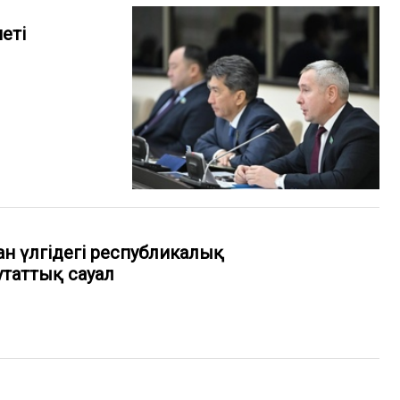
еті
н үлгідегі республикалық
утаттық сауал