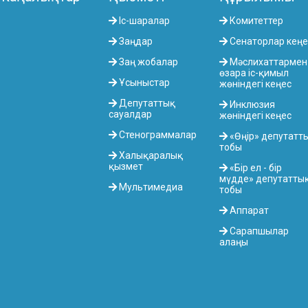
Іс-шаралар
Комитеттер
Заңдар
Сенаторлар кеңе
Заң жобалар
Мәслихаттармен
өзара іс-қимыл
Ұсыныстар
жөніндегі кеңес
Депутаттық
Инклюзия
сауалдар
жөніндегі кеңес
Стенограммалар
«Өңір» депутатт
тобы
Халықаралық
қызмет
«Бір ел - бір
мүдде» депутатты
Мультимедиа
тобы
Аппарат
Сарапшылар
алаңы