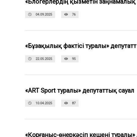
«Блогерлердің қызметін заңнамалық 
04.09.2025
76
«Бұзақылық фактісі туралы» депутатт
22.05.2025
95
«ART Sport туралы» депутаттық сауал
10.04.2025
87
«Қорғаныс-өнеркәсіп кешені туралы»