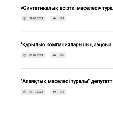
«Синтетикалық есірткі мәселесі» тур
29.04.2024
162
"Құрылыс компанияларының заңсыз әр
01.02.2024
166
"Алаяқтық мәселесі туралы" депутатт
21.12.2023
179