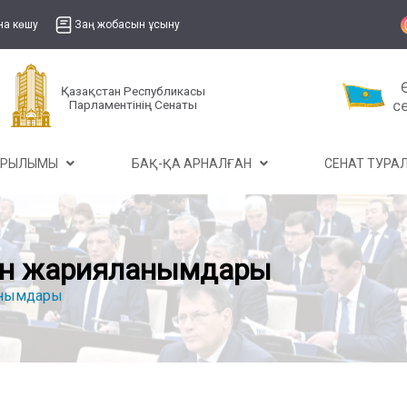
на көшу
Заң жобасын ұсыну
Қазақстан Республикасы
Парламентінің Сенаты
ҰРЫЛЫМЫ
БАҚ-ҚА АРНАЛҒАН
СЕНАТ ТУР
мен жарияланымдары
анымдары