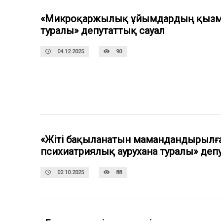
«Микроқаржылық ұйымдардың қызм
туралы» депутаттық сауал
04.12.2025
90
«Жіті бақыланатын мамандандырылға
психиатриялық аурухана туралы» деп
02.10.2025
88