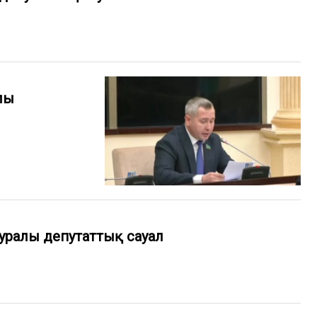
лы
туралы депутаттық сауал