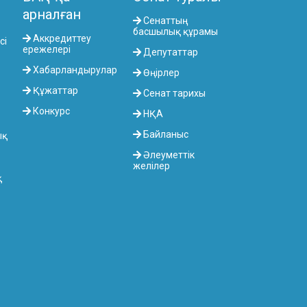
арналған
Сенаттың
басшылық құрамы
Аккредиттеу
сі
ережелері
Депутаттар
Хабарландырулар
Өңірлер
Құжаттар
Сенат тарихы
Конкурс
НҚА
Байланыс
ық
Әлеуметтік
желілер
қ