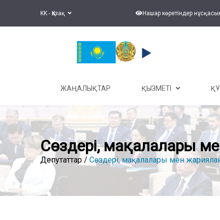
KK - Қазақ
Нашар көретіндер нұсқасы
ЖАҢАЛЫҚТАР
ҚЫЗМЕТІ
Қ
Сөздері, мақалалары 
Депутаттар /
Сөздері, мақалалары мен жариял