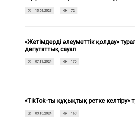
13.03.2025
72
«Жетімдерді әлеуметтік қолдау» тура
депутаттық сауал
07.11.2024
170
«TikTok-ты құқықтық ретке келтіру» 
03.10.2024
163