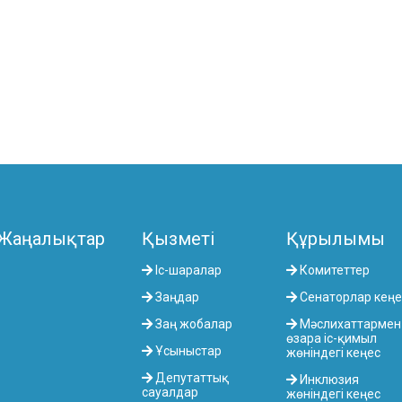
Жаңалықтар
Қызметі
Құрылымы
Іс-шаралар
Комитеттер
Заңдар
Сенаторлар кеңе
Заң жобалар
Мәслихаттармен
өзара іс-қимыл
Ұсыныстар
жөніндегі кеңес
Депутаттық
Инклюзия
сауалдар
жөніндегі кеңес