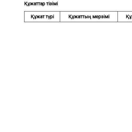
Құжаттар тізімі
Құжат түрі
Құжаттың мерзімі
Құ