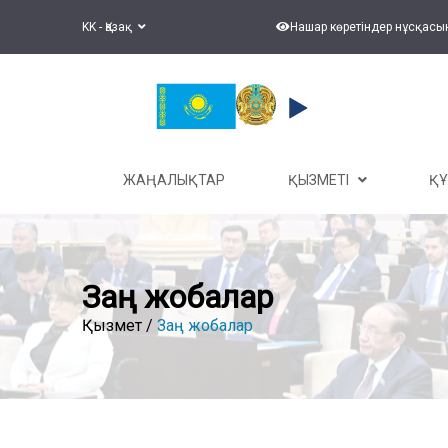
KK - Қазақ
Нашар көретіндер нұсқасы
ЖАҢАЛЫҚТАР
ҚЫЗМЕТІ
Қ
Заң жобалар
Қызмет /
Заң жобалар