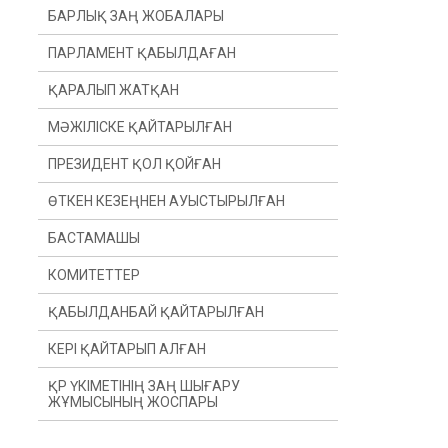
БАРЛЫҚ ЗАҢ ЖОБАЛАРЫ
ПАРЛАМЕНТ ҚАБЫЛДАҒАН
ҚАРАЛЫП ЖАТҚАН
МӘЖІЛІСКЕ ҚАЙТАРЫЛҒАН
ПРЕЗИДЕНТ ҚОЛ ҚОЙҒАН
ӨТКЕН КЕЗЕҢНЕН АУЫСТЫРЫЛҒАН
БАСТАМАШЫ
ӨТКЕН ЖЫЛДАН
КОМИТЕТТЕР
ӨТКЕН СЕССИЯДАН
ПРЕЗИДЕНТ
ҚАБЫЛДАНБАЙ ҚАЙТАРЫЛҒАН
ДЕПУТАТ(Ы)
КОНСТИТУЦИЯЛЫҚ ЗАҢНАМА, СОТ
ЖҮЙЕСІ ЖӘНЕ ҚҰҚЫҚ ҚОРҒАУ
ОРГАНДАРЫ КОМИТЕТІ
КЕРІ ҚАЙТАРЫП АЛҒАН
ҮКІМЕТ
ҚАРЖЫ ЖӘНЕ БЮДЖЕТ КОМИТЕТІ
ҚР ҮКІМЕТІНІҢ ЗАҢ ШЫҒАРУ
ЖҰМЫСЫНЫҢ ЖОСПАРЫ
ХАЛЫҚАРАЛЫҚ ҚАТЫНАСТАР,
ҚОРҒАНЫС ЖӘНЕ ҚАУІПСІЗДІК