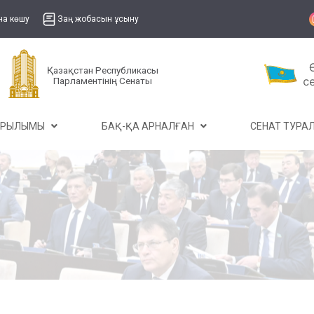
на көшу
Заң жобасын ұсыну
Қазақстан Республикасы
Парламентінің Сенаты
ҰРЫЛЫМЫ
БАҚ-ҚА АРНАЛҒАН
СЕНАТ ТУР