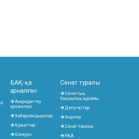
КОМИТЕТІ
АГРАРЛЫҚ МӘСЕЛЕЛЕР, ТАБИҒАТТЫ
ПАЙДАЛАНУ ЖӘНЕ АУЫЛДЫҚ
АУМАҚТАРДЫ ДАМЫТУ КОМИТЕТІ
ӘЛЕУМЕТТІК-МӘДЕНИ ДАМУ ЖӘНЕ
ҒЫЛЫМ КОМИТЕТІ
ЭКОНОМИКАЛЫҚ САЯСАТ,
ИННОВАЦИЯЛЫҚ ДАМУ ЖӘНЕ
КӘСІПКЕРЛІК ТҰРАҚТЫ КОМИТЕТІ
БАҚ-қа
Сенат туралы
арналған
Сенаттың
басшылық құрамы
Аккредиттеу
сі
ережелері
Депутаттар
Хабарландырулар
Өңірлер
Құжаттар
Сенат тарихы
Конкурс
НҚА