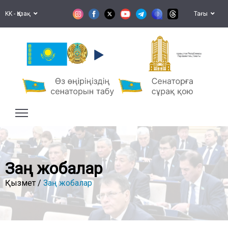
KK - Қазақ
Тағы
Қазақстан Республикасы
Парламентінің Сенаты
Заң жобалар
Қызмет /
Заң жобалар