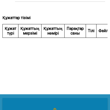
ЖӘНЕ ҚАУІПСІЗДІК КОМИТЕТІ
АГРАРЛЫҚ МӘСЕЛЕЛЕР, ТАБИҒАТТЫ
ПАЙДАЛАНУ ЖӘНЕ АУЫЛДЫҚ АУМАҚТАРДЫ
Құжаттар тізімі
ДАМЫТУ КОМИТЕТІ
ӘЛЕУМЕТТІК-МӘДЕНИ ДАМУ ЖӘНЕ ҒЫЛЫМ
Құжат
Құжаттың
Құжаттың
Парақтар
Тілі
Файл
КОМИТЕТІ
түрі
мерзімі
нөмірі
саны
ЭКОНОМИКАЛЫҚ САЯСАТ, ИННОВАЦИЯЛЫҚ
ДАМУ ЖӘНЕ КӘСІПКЕРЛІК ТҰРАҚТЫ КОМИТЕТІ