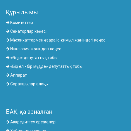
Құрылымы
Комитеттер
Сенаторлар кеңесі
Мәслихаттармен өзара іс-қимыл жөніндегі кеңес
Инклюзия жөніндегі кеңес
«Өңір» депутаттық тобы
«Бір ел - бір мүдде» депутаттық тобы
Аппарат
Сарапшылар алаңы
БАҚ-қа арналған
Аккредиттеу ережелері
Хабарландырулар