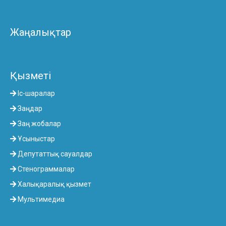
Жаңалықтар
Қызметі
Іс-шаралар
Заңдар
Заң жобалар
Ұсыныстар
Депутаттық сауалдар
Стенограммалар
Халықаралық қызмет
Мультимедиа