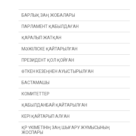
БАРЛЫҚ ЗАҢ ЖОБАЛАРЫ
ПАРЛАМЕНТ ҚАБЫЛДАҒАН
ҚАРАЛЫП ЖАТҚАН
МӘЖІЛІСКЕ ҚАЙТАРЫЛҒАН
ПРЕЗИДЕНТ ҚОЛ ҚОЙҒАН
ӨТКЕН КЕЗЕҢНЕН АУЫСТЫРЫЛҒАН
БАСТАМАШЫ
ӨТКЕН ЖЫЛДАН
КОМИТЕТТЕР
ӨТКЕН СЕССИЯДАН
ПРЕЗИДЕНТ
ҚАБЫЛДАНБАЙ ҚАЙТАРЫЛҒАН
ДЕПУТАТ(Ы)
КОНСТИТУЦИЯЛЫҚ ЗАҢНАМА, СОТ ЖҮЙЕСІ
ЖӘНЕ ҚҰҚЫҚ ҚОРҒАУ ОРГАНДАРЫ КОМИТЕТІ
КЕРІ ҚАЙТАРЫП АЛҒАН
ҮКІМЕТ
ҚАРЖЫ ЖӘНЕ БЮДЖЕТ КОМИТЕТІ
ҚР ҮКІМЕТІНІҢ ЗАҢ ШЫҒАРУ ЖҰМЫСЫНЫҢ
ЖОСПАРЫ
ХАЛЫҚАРАЛЫҚ ҚАТЫНАСТАР, ҚОРҒАНЫС