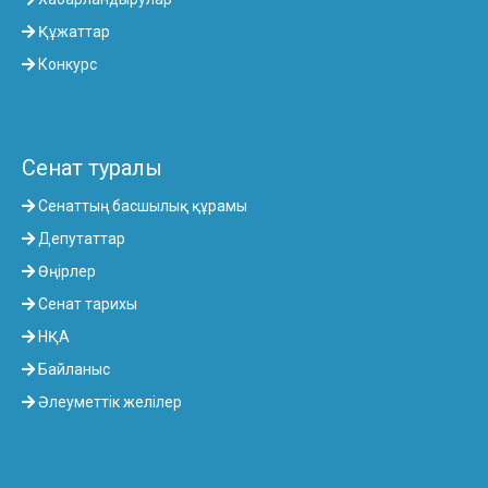
Құжаттар
Конкурс
Сенат туралы
Сенаттың басшылық құрамы
Депутаттар
Өңірлер
Сенат тарихы
НҚА
Байланыс
Әлеуметтік желілер