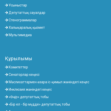
Ұсыныстар
Депутаттық сауалдар
Стенограммалар
Халықаралық қызмет
Мультимедиа
Құрылымы
Комитеттер
Сенаторлар кеңесі
Мәслихаттармен өзара іс-қимыл жөніндегі кеңес
Инклюзия жөніндегі кеңес
«Өңір» депутаттық тобы
«Бір ел - бір мүдде» депутаттық тобы