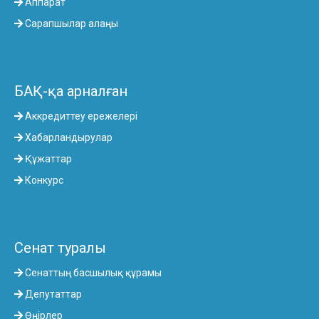
Аппарат
Сарапшылар алаңы
БАҚ-қа арналған
Аккредиттеу ережелері
Хабарландырулар
Құжаттар
Конкурс
Сенат туралы
Сенаттың басшылық құрамы
Депутаттар
Өңірлер