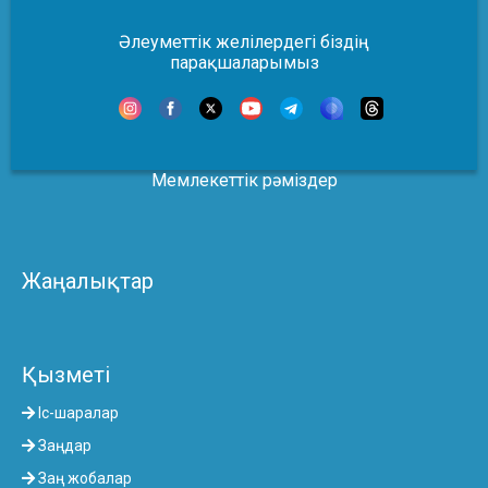
Әлеуметтік желілердегі біздің
парақшаларымыз
Мемлекеттік рәміздер
Жаңалықтар
Қызметі
Іс-шаралар
Заңдар
Заң жобалар