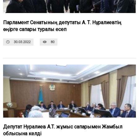
Парламент Сенатының депутаты А. Т. Нұралиевтің
өңірге сапары туралы есеп
30.03.2022
80
Депутат Нуралиев А.Т. жұмыс сапарымен Жамбыл
облысына келді