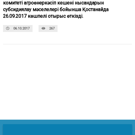
комитеті агроөнеркәсіп кешені нысандарын
субсидиялау мәселелері бойынша Қостанайда
26.09.2017 көшпелі отырыс өткізді.
06.10.2017
267