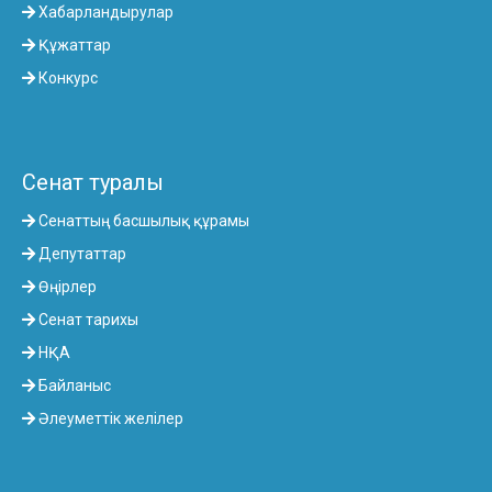
Хабарландырулар
Құжаттар
Конкурс
Сенат туралы
Сенаттың басшылық құрамы
Депутаттар
Өңірлер
Сенат тарихы
НҚА
Байланыс
Әлеуметтік желілер