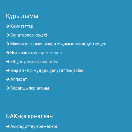
Құрылымы
Комитеттер
Сенаторлар кеңесі
Мәслихаттармен өзара іс-қимыл жөніндегі кеңес
Инклюзия жөніндегі кеңес
«Өңір» депутаттық тобы
«Бір ел - бір мүдде» депутаттық тобы
Аппарат
Сарапшылар алаңы
БАҚ-қа арналған
Аккредиттеу ережелері