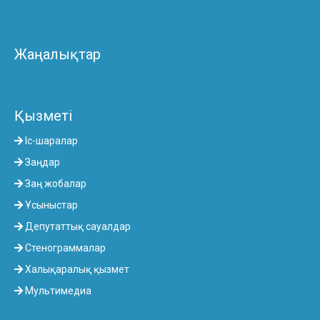
Жаңалықтар
Қызметі
Іс-шаралар
Заңдар
Заң жобалар
Ұсыныстар
Депутаттық сауалдар
Стенограммалар
Халықаралық қызмет
Мультимедиа