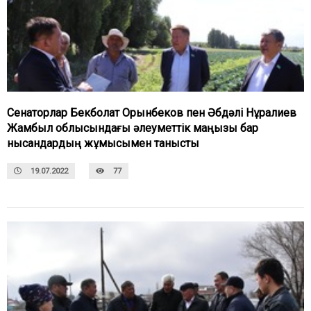
Сенаторлар Бекболат Орынбеков пен Әбдәлі Нұралиев
Жамбыл облысындағы әлеуметтік маңызы бар
нысандардың жұмысымен танысты
19.07.2022
77