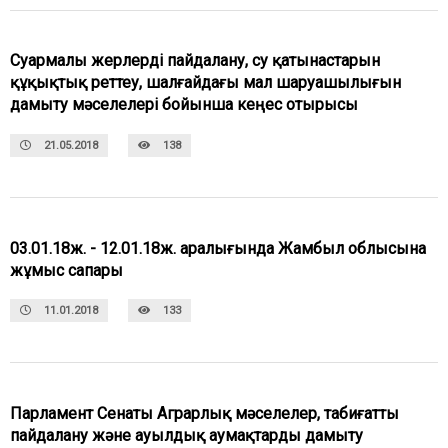
Суармалы жерлерді пайдалану, су қатынастарын
құқықтық реттеу, шалғайдағы мал шаруашылығын
дамыту мәселелері бойынша кеңес отырысы
21.05.2018
138
03.01.18ж. - 12.01.18ж. аралығында Жамбыл облысына
жұмыс сапары
11.01.2018
133
Парламент Сенаты Аграрлық мәселелер, табиғатты
пайдалану және ауылдық аумақтарды дамыту