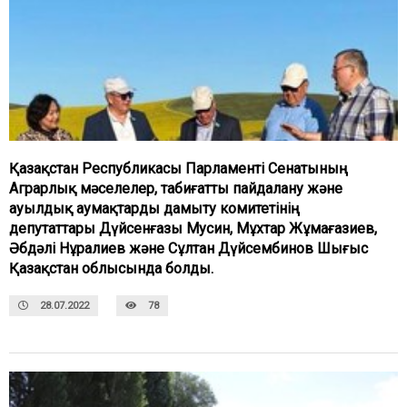
Қазақстан Республикасы Парламенті Сенатының
Аграрлық мәселелер, табиғатты пайдалану және
ауылдық аумақтарды дамыту комитетінің
депутаттары Дүйсенғазы Мусин, Мұхтар Жұмағазиев,
Әбдәлі Нұралиев және Сұлтан Дүйсембинов Шығыс
Қазақстан облысында болды.
28.07.2022
78