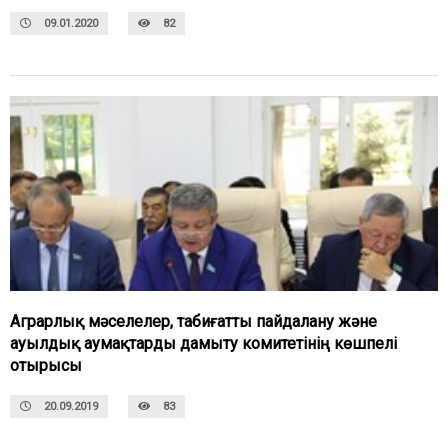
09.01.2020
82
Аграрлық мәселелер, табиғатты пайдалану және
ауылдық аумақтарды дамыту комитетінің көшпелі
отырысы
20.09.2019
83