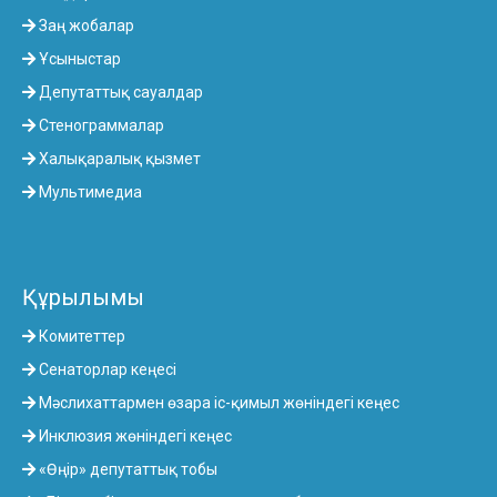
Заң жобалар
Ұсыныстар
Депутаттық сауалдар
Стенограммалар
Халықаралық қызмет
Мультимедиа
Құрылымы
Комитеттер
Сенаторлар кеңесі
Мәслихаттармен өзара іс-қимыл жөніндегі кеңес
Инклюзия жөніндегі кеңес
«Өңір» депутаттық тобы