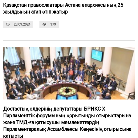
Қазақстан православтары Астана епархиясының 25
жылдығын атап өтіп жатыр
28.09.2024
179
Достастық елдерінің депутаттары БРИКС Х
Парламенттік форумының қорытынды отырыстарына
және ТМД-ға қатысушы мемлекеттердің
Парламентаралық Ассамблеясы Кеңесінің отырысына
қатысты