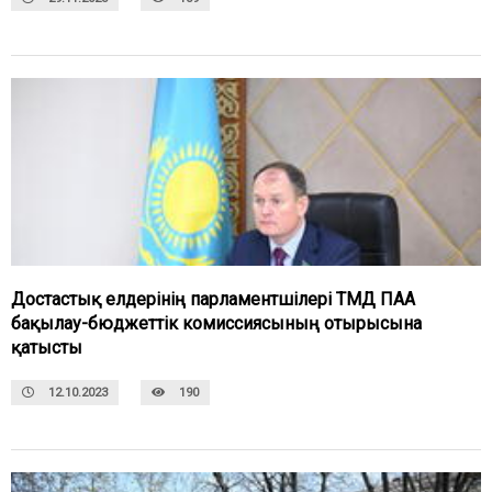
Достастық елдерінің парламентшілері ТМД ПАА
бақылау-бюджеттік комиссиясының отырысына
қатысты
12.10.2023
190