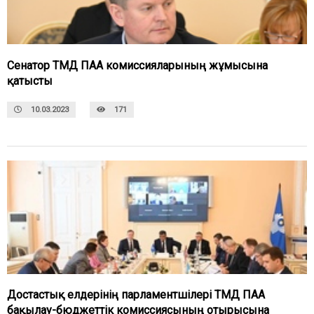
Сенатор ТМД ПАА комиссияларының жұмысына
қатысты
10.03.2023
171
Достастық елдерінің парламентшілері ТМД ПАА
бақылау-бюджеттік комиссиясының отырысына