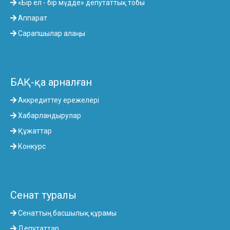
«Бір ел - бір мүдде» депутаттық тобы
Аппарат
Сарапшылар алаңы
БАҚ-қа арналған
Аккредиттеу ережелері
Хабарландырулар
Құжаттар
Конкурс
Сенат туралы
Сенаттың басшылық құрамы
Депутаттар