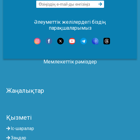
Әлеуметтік желілердегі біздің
парақшаларымыз
Мемлекеттік рәміздер
Жаңалықтар
Қызметі
Іс-шаралар
Заңдар