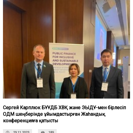
Сергей Карплюк БҰҰДБ ХВҚ және ЭЫДҰ-мен бірлесіп
ОДМ шеңберінде ұйымдастырған Жаһандық
конференцияға қатысты
29.11.2023
189