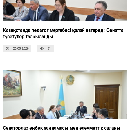
Қазақстанда педагог мәртебесі қалай өзгереді: Сенатта
түзетулер талқыланды
26.05.2026
61
Сенаторлар еңбек заңнамасы мен әлеуметтік саланы