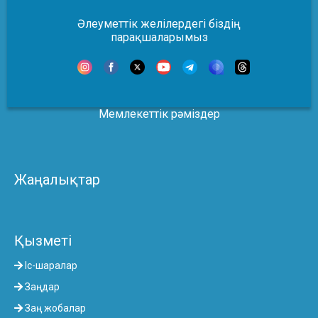
Әлеуметтік желілердегі біздің
парақшаларымыз
Мемлекеттік рәміздер
Жаңалықтар
Қызметі
Іс-шаралар
Заңдар
Заң жобалар