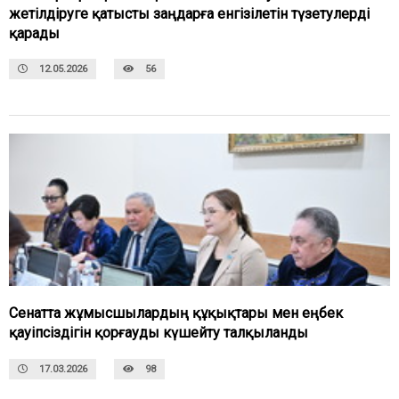
жетілдіруге қатысты заңдарға енгізілетін түзетулерді
қарады
12.05.2026
56
Сенатта жұмысшылардың құқықтары мен еңбек
қауіпсіздігін қорғауды күшейту талқыланды
17.03.2026
98