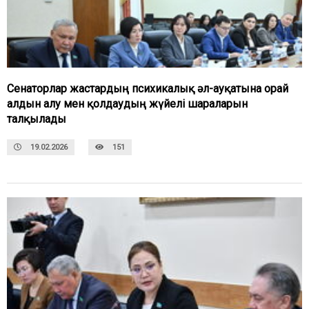
Сенаторлар жастардың психикалық әл-ауқатына орай
алдын алу мен қолдаудың жүйелі шараларын
талқылады
19.02.2026
151