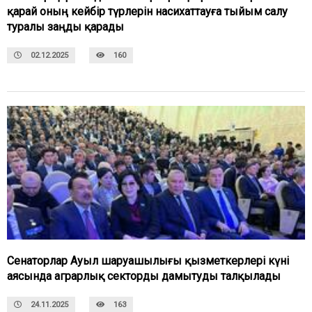
қарай оның кейбір түрлерін насихаттауға тыйым салу
туралы заңды қарады
02.12.2025
160
Сенаторлар Ауыл шаруашылығы қызметкерлері күні
аясында аграрлық секторды дамытуды талқылады
24.11.2025
163