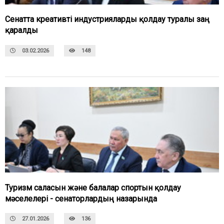
Сенатта креативті индустрияларды қолдау туралы заң
қаралды
03.02.2026
148
Туризм саласын және балалар спортын қолдау
мәселелері - сенаторлардың назарында
27.01.2026
136