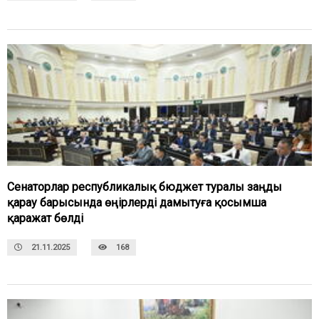
Сенаторлар республикалық бюджет туралы заңды
қарау барысында өңірлерді дамытуға қосымша
қаражат бөлді
21.11.2025
168