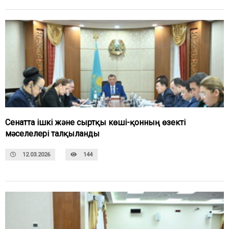
Сенатта ішкі және сыртқы көші-қонның өзекті
мәселелері талқыланды
12.03.2026
144