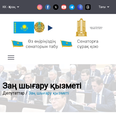
KK - Қазақ
Тағы
Қазақстан Республикасы
Парламентінің Сенаты
Заң шығару қызметі
Депутаттар /
Заң шығару қызметі