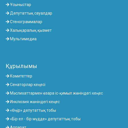
Ұсыныстар
Депутаттық сауалдар
Стенограммалар
Халықаралық қызмет
Мультимедиа
Құрылымы
Комитеттер
Сенаторлар кеңесі
Мәслихаттармен өзара іс-қимыл жөніндегі кеңес
Инклюзия жөніндегі кеңес
«Өңір» депутаттық тобы
«Бір ел - бір мүдде» депутаттық тобы
Аппарат