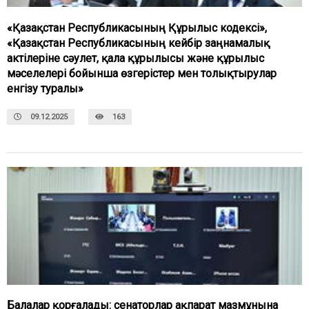
«Қазақстан Республикасының Құрылыс кодексі»,
«Қазақстан Республикасының кейбір заңнамалық
актілеріне сәулет, қала құрылысы және құрылыс
мәселелері бойынша өзгерістер мен толықтырулар
енгізу туралы»
09.12.2025
163
Балалар қорғалады: сенаторлар ақпарат мазмұнына