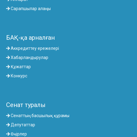
Сарапшылар алаңы
БАҚ-қа арналған
Аккредиттеу ережелері
Хабарландырулар
Құжаттар
Конкурс
Сенат туралы
Сенаттың басшылық құрамы
Депутаттар
Өңірлер