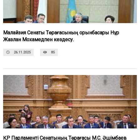
Малайзия Сенаты Төрағасының орынбасары Нұр
Жазлан Мохамедпен кездесу.
26.11.2025
85
ҚР Парламенті Сенатының Төрағасы М.С. Әшімбаев