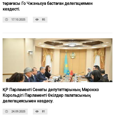
төрағасы Го Чжэньхуа бастаған делегациямен
кездесті.
17.10.2025
85
ҚР Парламенті Сенаты депутаттарының Марокко
Корольдігі Парламенті Өкілдер палатасының
делегациясымен кездесу.
24.09.2025
81