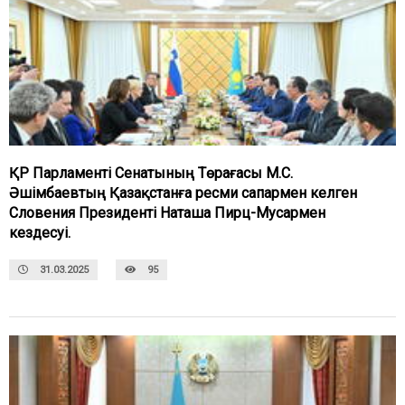
ҚР Парламенті Сенатының Төрағасы М.С.
Әшімбаевтың Қазақстанға ресми сапармен келген
Словения Президенті Наташа Пирц-Мусармен
кездесуі.
31.03.2025
95