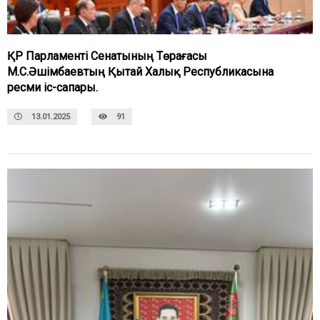
ҚР Парламенті Сенатының Төрағасы
М.С.Әшімбаевтың Қытай Халық Республикасына
ресми іс-сапары.
13.01.2025
91