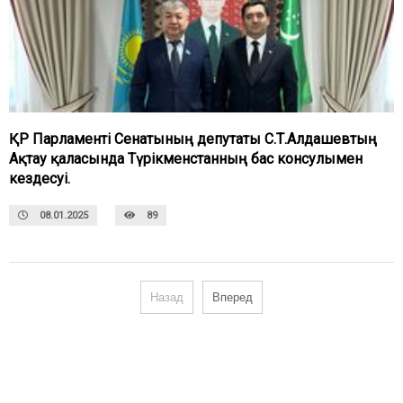
ҚР Парламенті Сенатының депутаты С.Т.Алдашевтың
Ақтау қаласында Түрікменстанның бас консулымен
кездесуі.
08.01.2025
89
Назад
Вперед