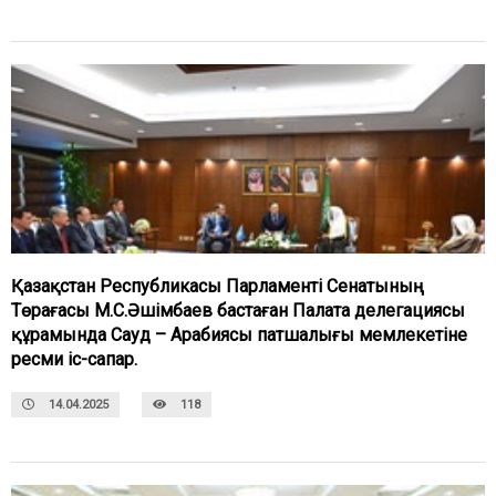
Қазақстан Республикасы Парламенті Сенатының
Төрағасы М.С.Әшімбаев бастаған Палата делегациясы
құрамында Сауд – Арабиясы патшалығы мемлекетіне
ресми іс-сапар.
14.04.2025
118