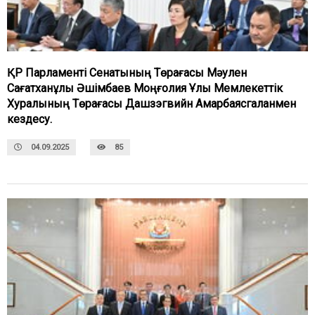
ҚР Парламенті Сенатының Төрағасы Мәулен
Сағатханұлы Әшімбаев Моңғолия Ұлы Мемлекеттік
Хуралының Төрағасы Дашзэгвийн Амарбаясгаланмен
кездесу.
04.09.2025
85