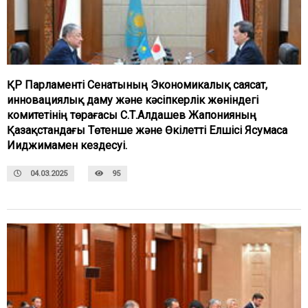
ҚР Парламенті Сенатының Экономикалық саясат,
инновациялық даму және кәсіпкерлік жөніндегі
комитетінің төрағасы С.Т.Алдашев Жапонияның
Қазақстандағы Төтенше және Өкілетті Елшісі Ясумаса
Ииджимамен кездесуі.
04.03.2025
95