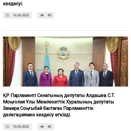
кездесуі.
16.06.2025
89
ҚР Парламенті Сенатының депутаты Алдашев С.Т.
Моңғолия Ұлы Мемлекеттік Хуралының депутаты
Замира Соңғыбай бастаған Парламенттік
делегациямен кездесу өткізді.
15.05.2025
85