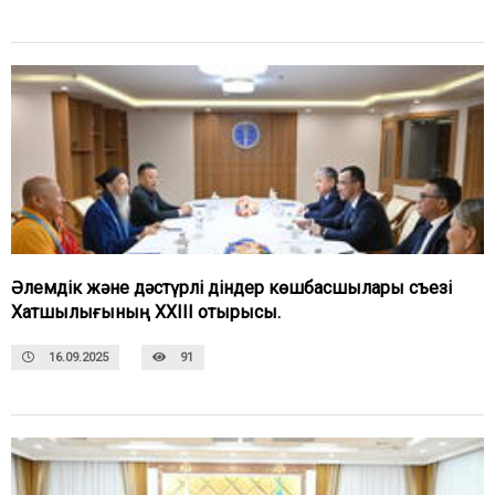
Әлемдік және дәстүрлі діндер көшбасшылары съезі
Хатшылығының XXIII отырысы.
16.09.2025
91