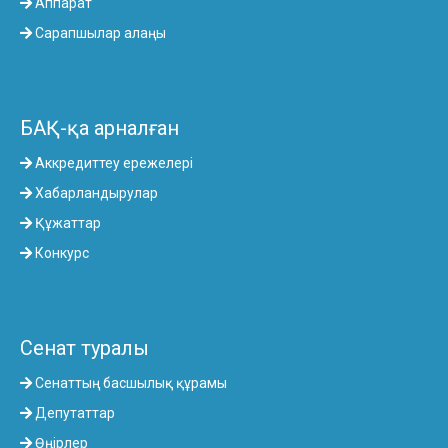
Аппарат
Сарапшылар алаңы
БАҚ-қа арналған
Аккредиттеу ережелері
Хабарландырулар
Құжаттар
Конкурс
Сенат туралы
Сенаттың басшылық құрамы
Депутаттар
Өңірлер