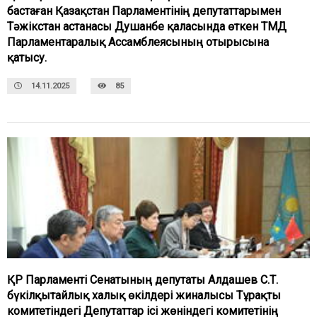
бастаған Қазақстан Парламентінің депутаттарымен
Тәжікстан астанасы Душанбе қаласында өткен ТМД
Парламентаралық Ассамблеясының отырысына
қатысу.
14.11.2025
85
ҚР Парламенті Сенатының депутаты Алдашев С.Т.
бүкілқытайлық халық өкілдері жиналысы Тұрақты
комитетіндегі Депутаттар ісі жөніндегі комитетінің