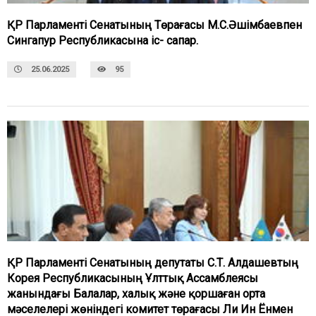
ҚР Парламенті Сенатының Төрағасы М.С.Әшімбаевпен
Сингапур Республикасына іс- сапар.
25.06.2025
95
ҚР Парламенті Сенатының депутаты С.Т. Алдашевтың
Корея Республикасының Ұлттық Ассамблеясы
жанындағы Балалар, халық және қоршаған орта
мәселелері жөніндегі комитет төрағасы Ли Ин Ёнмен