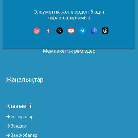
Әлеуметтік желілердегі біздің
парақшаларымыз
Мемлекеттік рәміздер
Жаңалықтар
Қызметі
Іс-шаралар
Заңдар
Заң жобалар