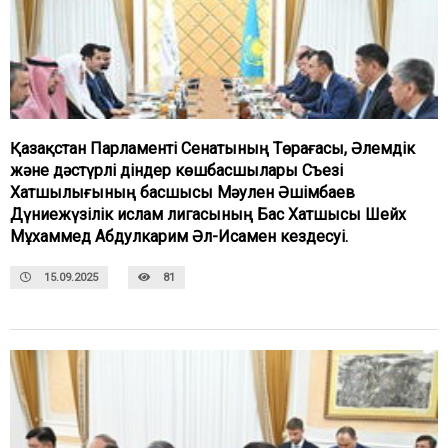
Қазақстан Парламенті Сенатының Төрағасы, Әлемдік
және дәстүрлі діндер көшбасшылары Съезі
Хатшылығының басшысы Мәулен Әшімбаев
Дүниежүзілік ислам лигасының Бас Хатшысы Шейх
Мұхаммед Абдулкарим Әл-Исамен кездесуі.
15.09.2025
81