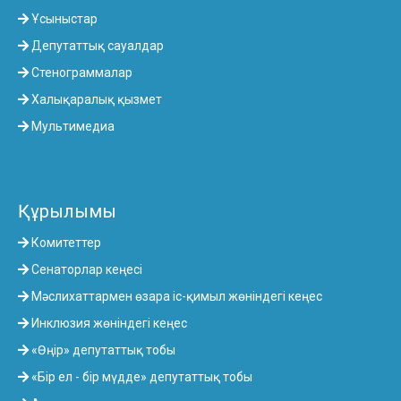
Ұсыныстар
Депутаттық сауалдар
Стенограммалар
Халықаралық қызмет
Мультимедиа
Құрылымы
Комитеттер
Сенаторлар кеңесі
Мәслихаттармен өзара іс-қимыл жөніндегі кеңес
Инклюзия жөніндегі кеңес
«Өңір» депутаттық тобы
«Бір ел - бір мүдде» депутаттық тобы